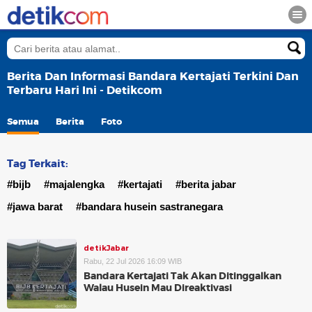
Berita Dan Informasi Bandara Kertajati Terkini Dan
Terbaru Hari Ini - Detikcom
Semua
Berita
Foto
Tag Terkait:
#bijb
#majalengka
#kertajati
#berita jabar
#jawa barat
#bandara husein sastranegara
detikJabar
Rabu, 22 Jul 2026 16:09 WIB
Bandara Kertajati Tak Akan Ditinggalkan
Walau Husein Mau Direaktivasi