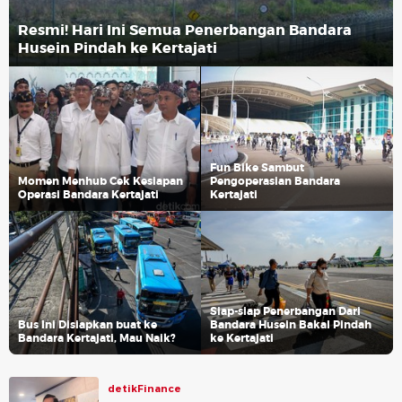
Resmi! Hari Ini Semua Penerbangan Bandara
Husein Pindah ke Kertajati
Fun Bike Sambut
Momen Menhub Cek Kesiapan
Pengoperasian Bandara
Operasi Bandara Kertajati
Kertajati
Siap-siap Penerbangan Dari
Bus Ini Disiapkan buat ke
Bandara Husein Bakal Pindah
Bandara Kertajati, Mau Naik?
ke Kertajati
detikFinance