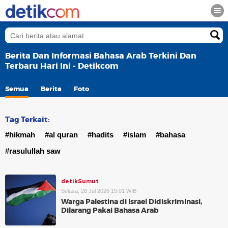
Berita Dan Informasi Bahasa Arab Terkini Dan
Terbaru Hari Ini - Detikcom
Semua
Berita
Foto
Tag Terkait:
#hikmah
#al quran
#hadits
#islam
#bahasa
#rasulullah saw
detikSumut
Selasa, 28 Jul 2026 19:01 WIB
Warga Palestina di Israel Didiskriminasi,
Dilarang Pakai Bahasa Arab