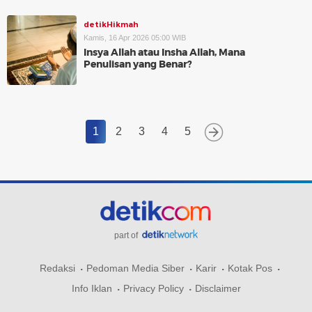
detikHikmah
Kamis, 16 Apr 2026 05:00 WIB
Insya Allah atau Insha Allah, Mana
Penulisan yang Benar?
1
2
3
4
5
part of
Redaksi
Pedoman Media Siber
Karir
Kotak Pos
Info Iklan
Privacy Policy
Disclaimer