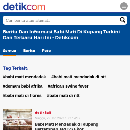
Berita Dan Informasi Babi Mati Di Kupang Terkini
Dan Terbaru Hari Ini - Detikcom
Semua
Berita
Foto
Tag Terkait:
#babi mati mendadak
#babi mati mendadak di ntt
#demam babi afrika
#african swine fever
#babi mati di flores
#babi mati di ntt
detikBali
Minggu, 22 Jan 2023 13:27 WIB
Babi Mati Mendadak di Kupang
Bertambah Jadi 73 Ekor