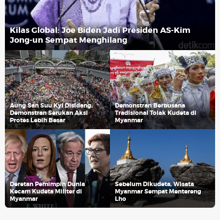
Kilas Global: Joe Biden Jadi Presiden AS-Kim
Jong-un Sempat Menghilang
Aung San Suu Kyi Disidang,
Demonstran Berbusana
Demonstran Serukan Aksi
Tradisional Tolak Kudeta di
Protes Lebih Besar
Myanmar
Deretan Pemimpin Dunia
Sebelum Dikudeta, Wisata
Kecam Kudeta Militer di
Myanmar Sempat Mentereng
Myanmar
Lho