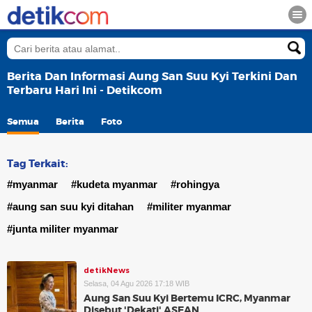
Berita Dan Informasi Aung San Suu Kyi Terkini Dan
Terbaru Hari Ini - Detikcom
Semua
Berita
Foto
Tag Terkait:
#myanmar
#kudeta myanmar
#rohingya
#aung san suu kyi ditahan
#militer myanmar
#junta militer myanmar
detikNews
Selasa, 04 Agu 2026 17:18 WIB
Aung San Suu Kyi Bertemu ICRC, Myanmar
Disebut 'Dekati' ASEAN