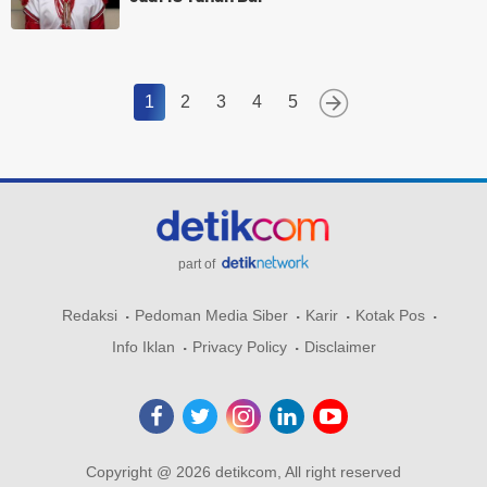
1
2
3
4
5
part of
Redaksi
Pedoman Media Siber
Karir
Kotak Pos
Info Iklan
Privacy Policy
Disclaimer
Copyright @ 2026 detikcom, All right reserved