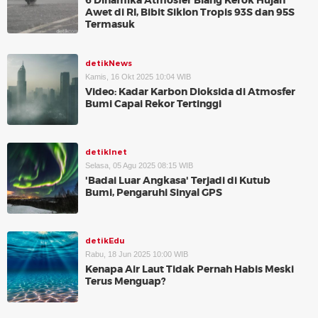
6 Dinamika Atmosfer Biang Kerok Hujan
Awet di RI, Bibit Siklon Tropis 93S dan 95S
Termasuk
detikNews
Kamis, 16 Okt 2025 10:04 WIB
Video: Kadar Karbon Dioksida di Atmosfer
Bumi Capai Rekor Tertinggi
detikInet
Selasa, 05 Agu 2025 08:15 WIB
'Badai Luar Angkasa' Terjadi di Kutub
Bumi, Pengaruhi Sinyal GPS
detikEdu
Rabu, 18 Jun 2025 10:00 WIB
Kenapa Air Laut Tidak Pernah Habis Meski
Terus Menguap?