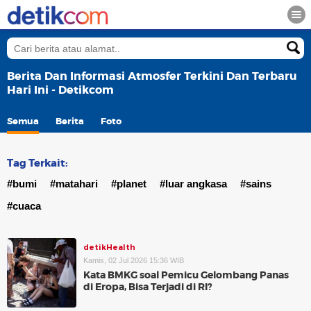
Berita Dan Informasi Atmosfer Terkini Dan Terbaru
Hari Ini - Detikcom
Semua
Berita
Foto
Tag Terkait:
#bumi
#matahari
#planet
#luar angkasa
#sains
#cuaca
detikHealth
Kamis, 02 Jul 2026 15:36 WIB
Kata BMKG soal Pemicu Gelombang Panas
di Eropa, Bisa Terjadi di RI?