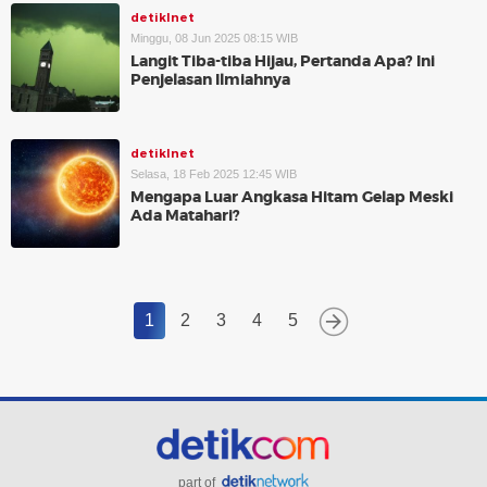
detikInet
Minggu, 08 Jun 2025 08:15 WIB
Langit Tiba-tiba Hijau, Pertanda Apa? Ini
Penjelasan Ilmiahnya
detikInet
Selasa, 18 Feb 2025 12:45 WIB
Mengapa Luar Angkasa Hitam Gelap Meski
Ada Matahari?
1
2
3
4
5
part of