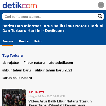
Berita Dan Informasi Arus Balik Libur Nataru Terkini
Dan Terbaru Hari Ini - Detikcom
Semua
Berita
Foto
Tag Terkait:
#birojabar
#libur nataru
#fotodetikcom
#libur tahun baru
#libur tahun baru 2021
#arus balik nataru
detikNews
Minggu, 04 Jan 2026 14:49 WIB
Video: Arus Balik Libur Nataru, Stasiun
Pasar Senen Dipadati Penumpang