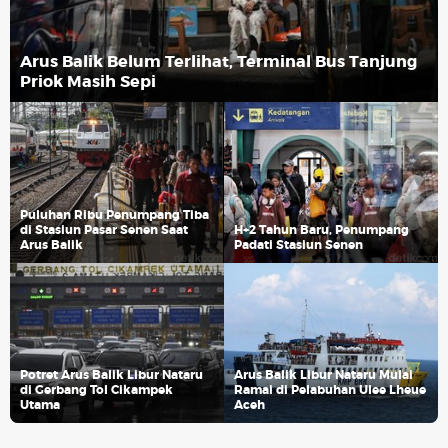
Arus Balik Belum Terlihat, Terminal Bus Tanjung
Priok Masih Sepi
Puluhan Ribu Penumpang Tiba
di Stasiun Pasar Senen Saat
H+2 Tahun Baru, Penumpang
Arus Balik
Padati Stasiun Senen
Potret Arus Balik Libur Nataru
Arus Balik Libur Nataru Mulai
di Gerbang Tol Cikampek
Ramai di Pelabuhan Ulee Lheue
Utama
Aceh