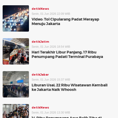
detikNews
Senin, 01 Jun 2026 22:09 WIB
Video: Tol Cipularang Padat Merayap
Menuju Jakarta
detikJatim
Senin, 01 Jun 2026 18:54 WIB
Hari Terakhir Libur Panjang, 17 Ribu
Penumpang Padati Terminal Purabaya
detikJabar
Senin, 01 Jun 2026 15:37 WIB
Liburan Usai, 22 Ribu Wisatawan Kembali
ke Jakarta Naik Whoosh
detikNews
Senin, 01 Jun 2026 13:30 WIB