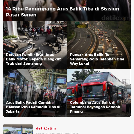
14 Ribu Penumpang Arus Balik Tiba di Stasiun
Pasar Senen
Ratusan Pemilir Ikuti Arus
Puncak Arus Balik, Tol
Balik Motor, Sepeda Diangkut
Semarang-Solo Terapkan One
Truk dari Semarang
Way Lokal
Arus Balik Padati Gambir,
Gelombang Arus Balik di
Belasan Ribu Pemudik Tiba di
Terminal Bayangan Pondok
Jakarta
Pinang
detikJatim