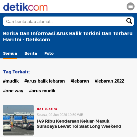
Berita Dan Informasi Arus Balik Terkini Dan Terbaru
Hari Ini - Detikcom
Semua
Berita
Foto
Tag Terkait:
#mudik
#arus balik lebaran
#lebaran
#lebaran 2022
#one way
#arus mudik
detikJatim
Selasa, 02 Jun 2026 10:50 WIB
149 Ribu Kendaraan Keluar-Masuk
Surabaya Lewat Tol Saat Long Weekend