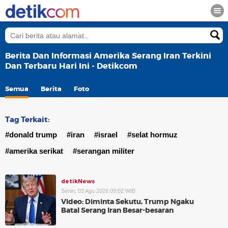
Berita Dan Informasi Amerika Serang Iran Terkini
Dan Terbaru Hari Ini - Detikcom
Semua
Berita
Foto
Tag Terkait:
#donald trump
#iran
#israel
#selat hormuz
#amerika serikat
#serangan militer
detikNews
Senin, 03 Agu 2026 09:02 WIB
Video: Diminta Sekutu, Trump Ngaku
Batal Serang Iran Besar-besaran