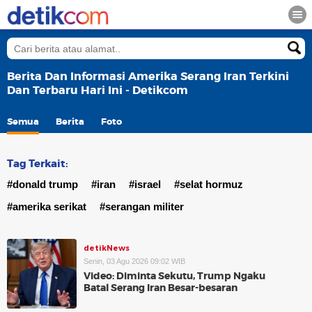
Berita Dan Informasi Amerika Serang Iran Terkini
Dan Terbaru Hari Ini - Detikcom
Semua
Berita
Foto
Tag Terkait:
#donald trump
#iran
#israel
#selat hormuz
#amerika serikat
#serangan militer
detikNews
Senin, 03 Agu 2026 09:02 WIB
Video: Diminta Sekutu, Trump Ngaku
Batal Serang Iran Besar-besaran