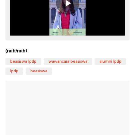
(nah/nah)
beasiswa lpdp
wawancara beasiswa
alumni lpdp
lpdp
beasiswa