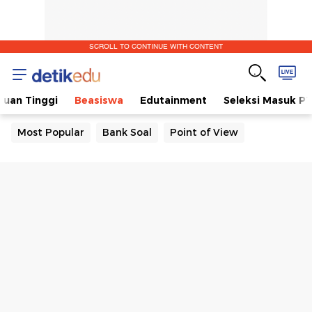
SCROLL TO CONTINUE WITH CONTENT
ruan Tinggi
Beasiswa
Edutainment
Seleksi Masuk P
Most Popular
Bank Soal
Point of View