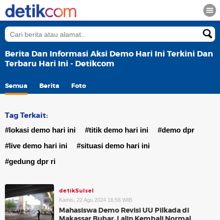
Berita Dan Informasi Aksi Demo Hari Ini Terkini Dan
Terbaru Hari Ini - Detikcom
Semua
Berita
Foto
Tag Terkait:
#lokasi demo hari ini
#titik demo hari ini
#demo dpr
#live demo hari ini
#situasi demo hari ini
#gedung dpr ri
detikSulsel
Kamis, 22 Agu 2024 16:56 WIB
Mahasiswa Demo Revisi UU Pilkada di
Makassar Bubar, Lalin Kembali Normal