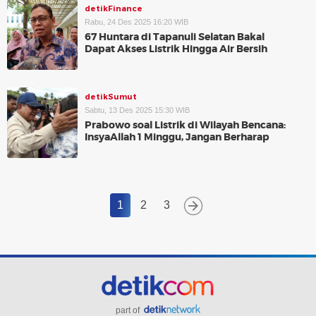
detikFinance
Rabu, 24 Des 2025 16:20 WIB
67 Huntara di Tapanuli Selatan Bakal
Dapat Akses Listrik Hingga Air Bersih
detikSumut
Sabtu, 13 Des 2025 15:30 WIB
Prabowo soal Listrik di Wilayah Bencana:
InsyaAllah 1 Minggu, Jangan Berharap
1
2
3
part of