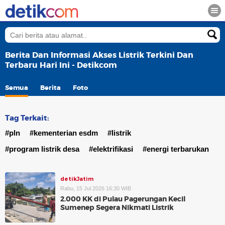
Berita Dan Informasi Akses Listrik Terkini Dan
Terbaru Hari Ini - Detikcom
Semua
Berita
Foto
Tag Terkait:
#pln
#kementerian esdm
#listrik
#program listrik desa
#elektrifikasi
#energi terbarukan
detikJatim
Rabu, 15 Jul 2026 16:30 WIB
2.000 KK di Pulau Pagerungan Kecil
Sumenep Segera Nikmati Listrik