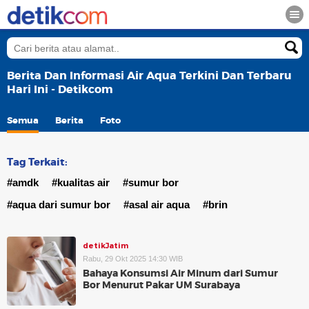
Berita Dan Informasi Air Aqua Terkini Dan Terbaru
Hari Ini - Detikcom
Semua
Berita
Foto
Tag Terkait:
#amdk
#kualitas air
#sumur bor
#aqua dari sumur bor
#asal air aqua
#brin
detikJatim
Rabu, 29 Okt 2025 14:30 WIB
Bahaya Konsumsi Air Minum dari Sumur
Bor Menurut Pakar UM Surabaya