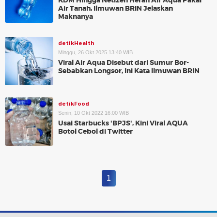
KDM Hingga Netizen Heran Air Aqua Pakai
Air Tanah, Ilmuwan BRIN Jelaskan
Maknanya
detikHealth
Minggu, 26 Okt 2025 13:40 WIB
Viral Air Aqua Disebut dari Sumur Bor-
Sebabkan Longsor, Ini Kata Ilmuwan BRIN
detikFood
Senin, 10 Okt 2022 16:00 WIB
Usai Starbucks 'BPJS', Kini Viral AQUA
Botol Cebol di Twitter
1