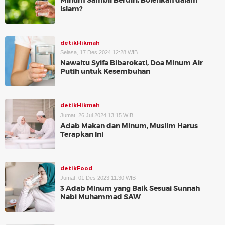
Minum Sambil Berdiri, Bolehkah dalam
Islam?
detikHikmah
Selasa, 17 Des 2024 12:28 WIB
Nawaitu Syifa Bibarokati, Doa Minum Air
Putih untuk Kesembuhan
detikHikmah
Jumat, 26 Jul 2024 13:15 WIB
Adab Makan dan Minum, Muslim Harus
Terapkan Ini
detikFood
Jumat, 01 Des 2023 11:30 WIB
3 Adab Minum yang Baik Sesuai Sunnah
Nabi Muhammad SAW