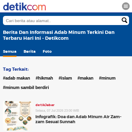
Berita Dan Informasi Adab Minum Terkini Dan
Terbaru Hari Ini - Detikcom
Semua
Berita
Foto
Tag Terkait:
#adab makan
#hikmah
#islam
#makan
#minum
#minum sambil berdiri
detikJabar
Selasa, 07 Jul 2026 23:00 WIB
Infografik: Doa dan Adab Minum Air Zam-
zam Sesuai Sunnah