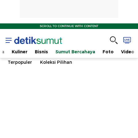
SCROLL TO CONTINUE WITH CONTENT
ta
Kuliner
Bisnis
Sumut Bercahaya
Foto
Video
Terpopuler
Koleksi Pilihan