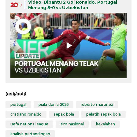
Video: Dibantu 2 Gol Ronaldo, Portugal
Menang 5-0 vs Uzbekistan
(astj/astj)
portugal
piala dunia 2026
roberto martinez
cristiano ronaldo
sepak bola
pelatih sepak bola
uefa nations league
tim nasional
kekalahan
analisis pertandingan