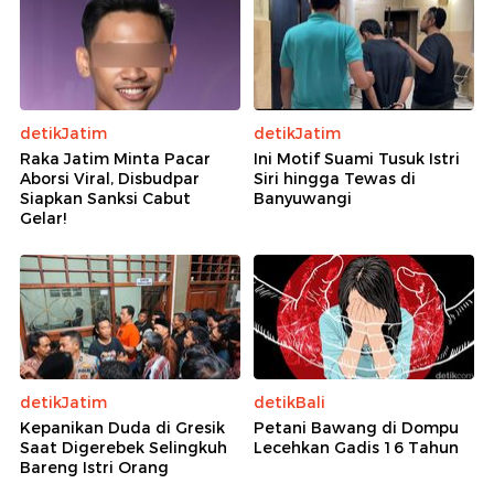
detikJatim
detikJatim
Raka Jatim Minta Pacar
Ini Motif Suami Tusuk Istri
Aborsi Viral, Disbudpar
Siri hingga Tewas di
Siapkan Sanksi Cabut
Banyuwangi
Gelar!
detikJatim
detikBali
Kepanikan Duda di Gresik
Petani Bawang di Dompu
Saat Digerebek Selingkuh
Lecehkan Gadis 16 Tahun
Bareng Istri Orang