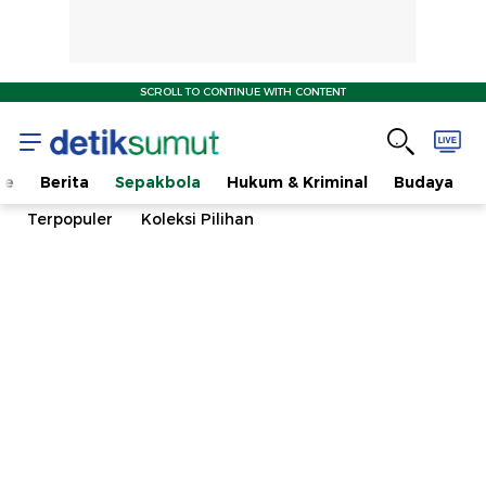
SCROLL TO CONTINUE WITH CONTENT
me
Berita
Sepakbola
Hukum & Kriminal
Budaya
Terpopuler
Koleksi Pilihan