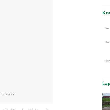
Ko
Ko
Ko
Ko
La
H CONTENT