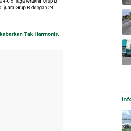
-0 di laga terakhir Grup B.
di juara Grup B dengan 24
ikabarkan Tak Harmonis,
T
Inf