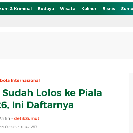
kum & Kriminal
Budaya
Wisata
Kuliner
Bisnis
Sumu
bola Internasional
 Sudah Lolos ke Piala
6, Ini Daftarnya
rifin -
detikSumut
15 Okt 2025 10:47 WIB