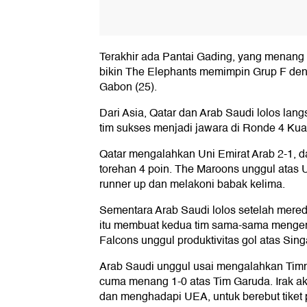
Terakhir ada Pantai Gading, yang menang 3
bikin The Elephants memimpin Grup F den
Gabon (25).
Dari Asia, Qatar dan Arab Saudi lolos lang
tim sukses menjadi jawara di Ronde 4 Kuali
Qatar mengalahkan Uni Emirat Arab 2-1,
torehan 4 poin. The Maroons unggul atas U
runner up dan melakoni babak kelima.
Sementara Arab Saudi lolos setelah mereda
itu membuat kedua tim sama-sama menge
Falcons unggul produktivitas gol atas Si
Arab Saudi unggul usai mengalahkan Timna
cuma menang 1-0 atas Tim Garuda. Irak ak
dan menghadapi UEA, untuk berebut tiket pl