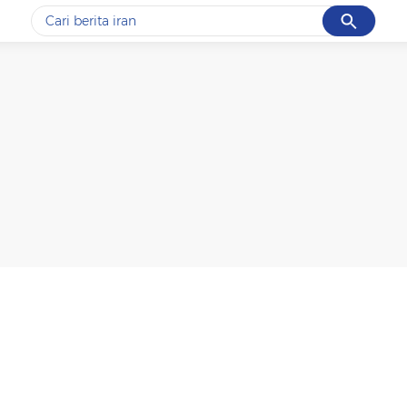
Cancel
Yang sedang ramai dicari
#1
gempa hari ini
#2
gempa
#3
iran
#4
demo
#5
prabowo
Promoted
Terakhir yang dicari
Loading...