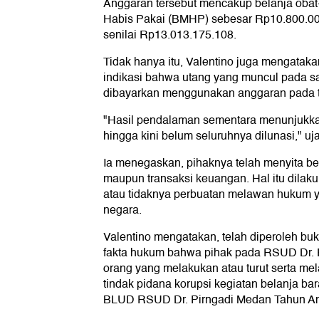
Anggaran tersebut mencakup belanja oba
Habis Pakai (BMHP) sebesar Rp10.800.000
senilai Rp13.013.175.108.
Tidak hanya itu, Valentino juga mengata
indikasi bahwa utang yang muncul pada sa
dibayarkan menggunakan anggaran pada t
"Hasil pendalaman sementara menunjukka
hingga kini belum seluruhnya dilunasi," uja
Ia menegaskan, pihaknya telah menyita b
maupun transaksi keuangan. Hal itu dilak
atau tidaknya perbuatan melawan hukum 
negara.
Valentino mengatakan, telah diperoleh bu
fakta hukum bahwa pihak pada RSUD Dr. 
orang yang melakukan atau turut serta m
tindak pidana korupsi kegiatan belanja ba
BLUD RSUD Dr. Pirngadi Medan Tahun An