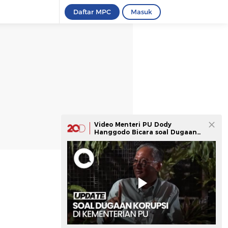
Daftar MPC
Masuk
Video Menteri PU Dody
Hanggodo Bicara soal Dugaan
Korupsi