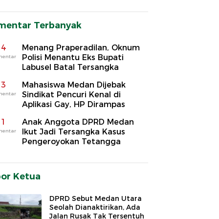
mentar Terbanyak
4
Menang Praperadilan, Oknum
Polisi Menantu Eks Bupati
mentar
Labusel Batal Tersangka
3
Mahasiswa Medan Dijebak
Sindikat Pencuri Kenal di
mentar
Aplikasi Gay, HP Dirampas
1
Anak Anggota DPRD Medan
Ikut Jadi Tersangka Kasus
mentar
Pengeroyokan Tetangga
por Ketua
DPRD Sebut Medan Utara
Seolah Dianaktirikan, Ada
Jalan Rusak Tak Tersentuh