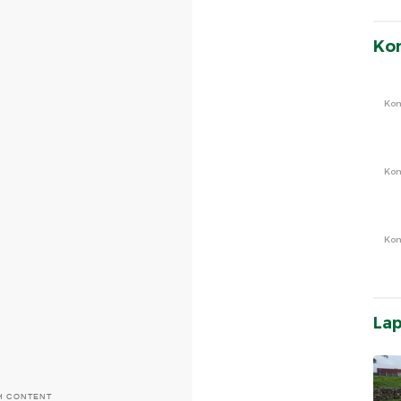
Ko
Ko
Ko
Ko
La
H CONTENT