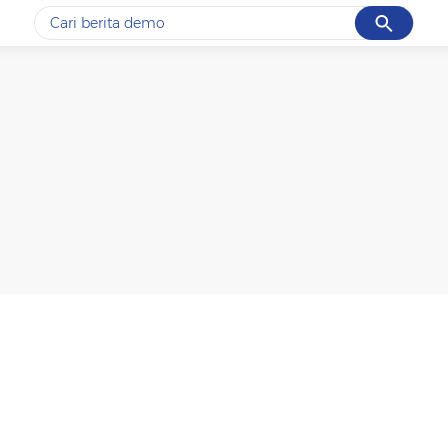
Cancel
Yang sedang ramai dicari
#1
piala presiden 2026
#2
prabowo
#3
gempa hari ini
#4
demo
#5
iran
Promoted
Terakhir yang dicari
Loading...