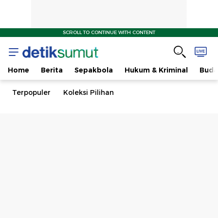
SCROLL TO CONTINUE WITH CONTENT
Home
Berita
Sepakbola
Hukum & Kriminal
Buda
Terpopuler
Koleksi Pilihan