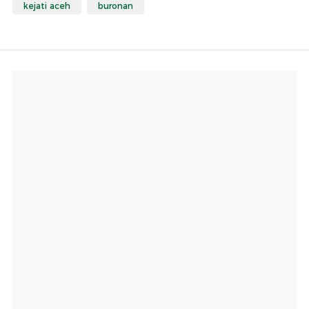
kejati aceh
buronan