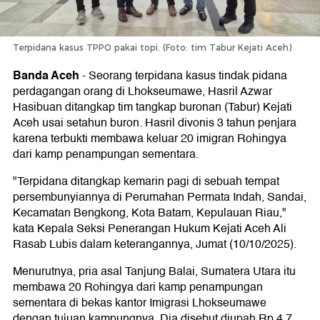
Terpidana kasus TPPO pakai topi. (Foto: tim Tabur Kejati Aceh)
Banda Aceh
-
Seorang terpidana kasus tindak pidana
perdagangan orang di Lhokseumawe, Hasril Azwar
Hasibuan ditangkap tim tangkap buronan (Tabur) Kejati
Aceh usai setahun buron. Hasril divonis 3 tahun penjara
karena terbukti membawa keluar 20 imigran Rohingya
dari kamp penampungan sementara.
"Terpidana ditangkap kemarin pagi di sebuah tempat
persembunyiannya di Perumahan Permata Indah, Sandai,
Kecamatan Bengkong, Kota Batam, Kepulauan Riau,"
kata Kepala Seksi Penerangan Hukum Kejati Aceh Ali
Rasab Lubis dalam keterangannya, Jumat (10/10/2025).
Menurutnya, pria asal Tanjung Balai, Sumatera Utara itu
membawa 20 Rohingya dari kamp penampungan
sementara di bekas kantor Imigrasi Lhokseumawe
dengan tujuan kampungnya. Dia disebut diupah Rp 4,7