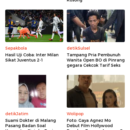
Sepakbola
detikSulsel
Hasil Uji Coba: Inter Milan
Tampang Pria Pembunuh
Sikat Juventus 2-1
Wanita Open BO di Pinrang
gegara Cekcok Tarif Seks
detikJatim
Wolipop
Suami Dokter di Malang
Foto: Gaya Agnez Mo
Pasang Badan Soal
Debut Film Hollywood