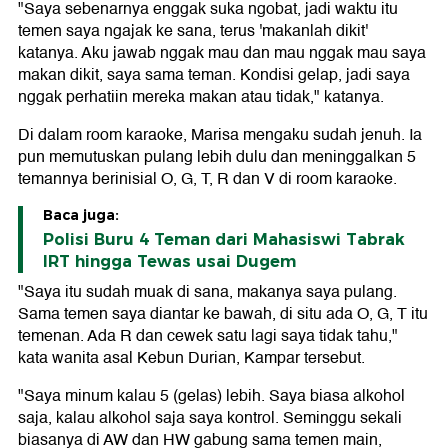
"Saya sebenarnya enggak suka ngobat, jadi waktu itu
temen saya ngajak ke sana, terus 'makanlah dikit'
katanya. Aku jawab nggak mau dan mau nggak mau saya
makan dikit, saya sama teman. Kondisi gelap, jadi saya
nggak perhatiin mereka makan atau tidak," katanya.
Di dalam room karaoke, Marisa mengaku sudah jenuh. Ia
pun memutuskan pulang lebih dulu dan meninggalkan 5
temannya berinisial O, G, T, R dan V di room karaoke.
Baca juga:
Polisi Buru 4 Teman dari Mahasiswi Tabrak
IRT hingga Tewas usai Dugem
"Saya itu sudah muak di sana, makanya saya pulang.
Sama temen saya diantar ke bawah, di situ ada O, G, T itu
temenan. Ada R dan cewek satu lagi saya tidak tahu,"
kata wanita asal Kebun Durian, Kampar tersebut.
"Saya minum kalau 5 (gelas) lebih. Saya biasa alkohol
saja, kalau alkohol saja saya kontrol. Seminggu sekali
biasanya di AW dan HW gabung sama temen main,