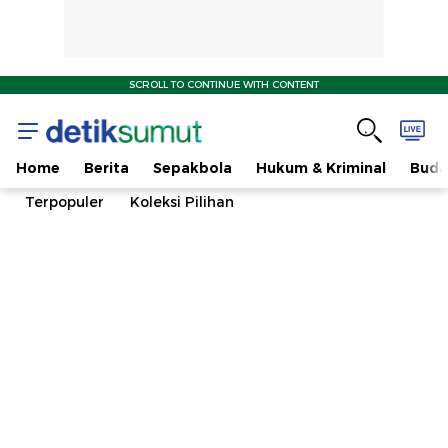
SCROLL TO CONTINUE WITH CONTENT
Home
Berita
Sepakbola
Hukum & Kriminal
Buda
Terpopuler
Koleksi Pilihan