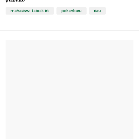
mahasiswi tabrak irt
pekanbaru
riau