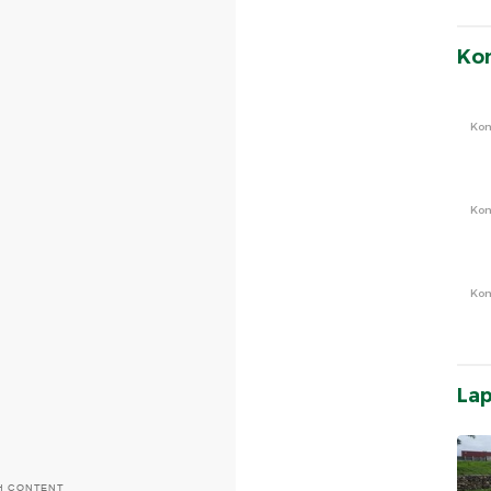
Ko
Ko
Ko
Ko
La
H CONTENT