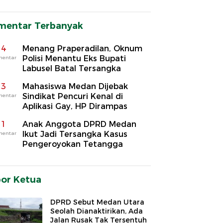
mentar Terbanyak
4
Menang Praperadilan, Oknum
Polisi Menantu Eks Bupati
mentar
Labusel Batal Tersangka
3
Mahasiswa Medan Dijebak
Sindikat Pencuri Kenal di
mentar
Aplikasi Gay, HP Dirampas
1
Anak Anggota DPRD Medan
Ikut Jadi Tersangka Kasus
mentar
Pengeroyokan Tetangga
por Ketua
DPRD Sebut Medan Utara
Seolah Dianaktirikan, Ada
Jalan Rusak Tak Tersentuh