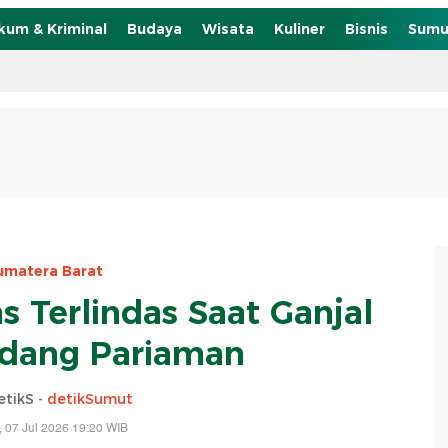
kum & Kriminal
Budaya
Wisata
Kuliner
Bisnis
Sumu
umatera Barat
s Terlindas Saat Ganjal
adang Pariaman
etikS -
detikSumut
, 07 Jul 2026 19:20 WIB