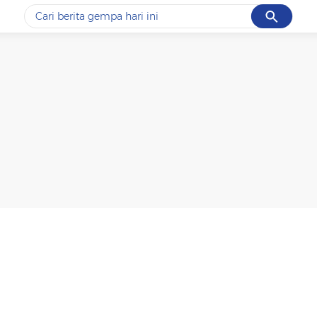
Cancel
Yang sedang ramai dicari
#1
data live draw sgp
#2
piala presiden 2026
#3
prabowo
#4
iran
#5
gempa hari ini
Promoted
Terakhir yang dicari
Loading...