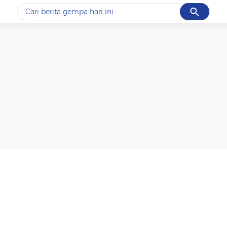
Cancel
Yang sedang ramai dicari
#1
data live draw sgp
#2
piala presiden 2026
#3
prabowo
#4
iran
#5
gempa hari ini
Promoted
Terakhir yang dicari
Loading...