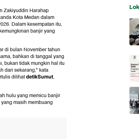
Lo
an Zakiyuddin Harahap
melanda Kota Medan dalam
2026. Dalam kesempatan itu,
 kemungkinan banjir yang
ar di bulan November tahun
 sama, bahkan di tanggal yang
, bukan tidak mungkin hal itu
ah dari sekarang," kata
detikSumut
ulis dilihat
,
rah hulu yang memicu banjir
at yang masih membuang