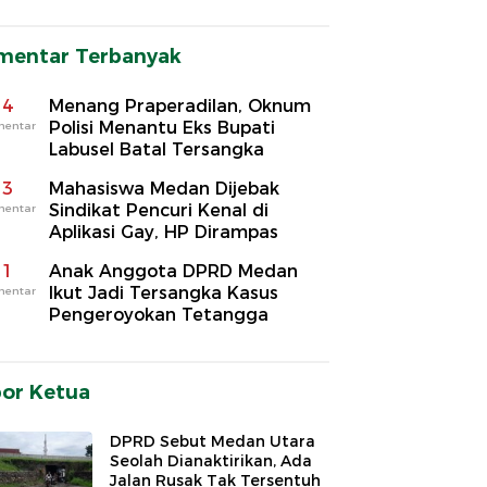
mentar Terbanyak
4
Menang Praperadilan, Oknum
Polisi Menantu Eks Bupati
mentar
Labusel Batal Tersangka
3
Mahasiswa Medan Dijebak
Sindikat Pencuri Kenal di
mentar
Aplikasi Gay, HP Dirampas
1
Anak Anggota DPRD Medan
Ikut Jadi Tersangka Kasus
mentar
Pengeroyokan Tetangga
por Ketua
DPRD Sebut Medan Utara
Seolah Dianaktirikan, Ada
Jalan Rusak Tak Tersentuh