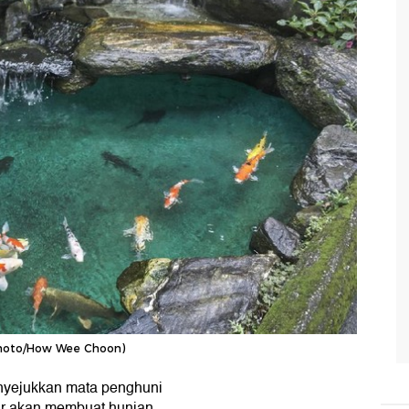
ckphoto/How Wee Choon)
nyejukkan mata penghuni
air akan membuat hunian