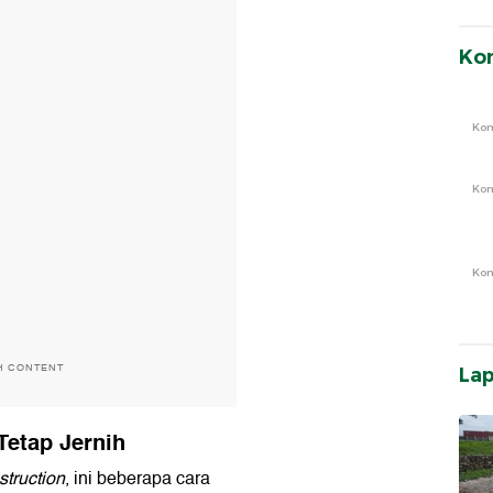
Ko
Ko
Ko
Ko
H CONTENT
La
Tetap Jernih
truction
, ini beberapa cara