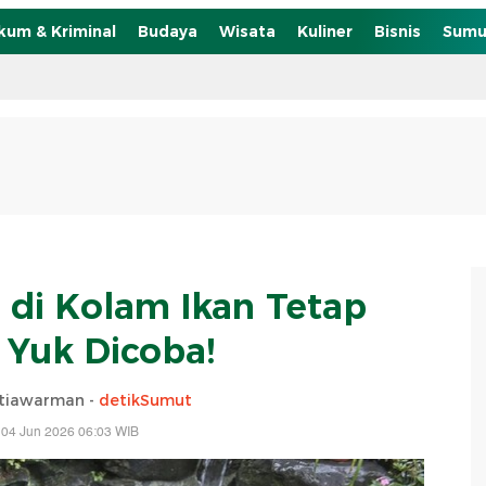
kum & Kriminal
Budaya
Wisata
Kuliner
Bisnis
Sumu
r di Kolam Ikan Tetap
, Yuk Dicoba!
itiawarman -
detikSumut
 04 Jun 2026 06:03 WIB