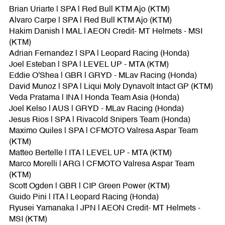
Brian Uriarte | SPA | Red Bull KTM Ajo (KTM)
Alvaro Carpe | SPA | Red Bull KTM Ajo (KTM)
Hakim Danish | MAL | AEON Credit- MT Helmets - MSI
(KTM)
Adrian Fernandez | SPA | Leopard Racing (Honda)
Joel Esteban | SPA | LEVEL UP - MTA (KTM)
Eddie O'Shea | GBR | GRYD - MLav Racing (Honda)
David Munoz | SPA | Liqui Moly Dynavolt Intact GP (KTM)
Veda Pratama | INA | Honda Team Asia (Honda)
Joel Kelso | AUS | GRYD - MLav Racing (Honda)
Jesus Rios | SPA | Rivacold Snipers Team (Honda)
Maximo Quiles | SPA | CFMOTO Valresa Aspar Team
(KTM)
Matteo Bertelle | ITA | LEVEL UP - MTA (KTM)
Marco Morelli | ARG | CFMOTO Valresa Aspar Team
(KTM)
Scott Ogden | GBR | CIP Green Power (KTM)
Guido Pini | ITA | Leopard Racing (Honda)
Ryusei Yamanaka | JPN | AEON Credit- MT Helmets -
MSI (KTM)