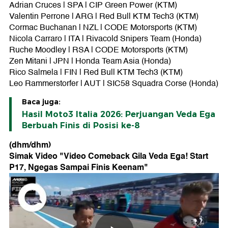
Adrian Cruces | SPA | CIP Green Power (KTM)
Valentin Perrone | ARG | Red Bull KTM Tech3 (KTM)
Cormac Buchanan | NZL | CODE Motorsports (KTM)
Nicola Carraro | ITA | Rivacold Snipers Team (Honda)
Ruche Moodley | RSA | CODE Motorsports (KTM)
Zen Mitani | JPN | Honda Team Asia (Honda)
Rico Salmela | FIN | Red Bull KTM Tech3 (KTM)
Leo Rammerstorfer | AUT | SIC58 Squadra Corse (Honda)
Baca juga:
Hasil Moto3 Italia 2026: Perjuangan Veda Ega
Berbuah Finis di Posisi ke-8
(dhm/dhm)
Simak Video "
Video Comeback Gila Veda Ega! Start
P17, Ngegas Sampai Finis Keenam
"