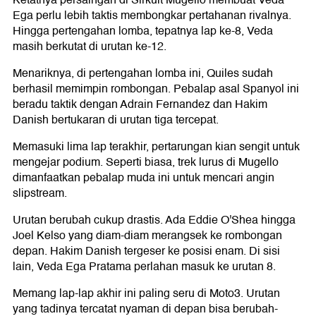
Ketatnya persaingan di Sirkuit Mugello membuat Veda
Ega perlu lebih taktis membongkar pertahanan rivalnya.
Hingga pertengahan lomba, tepatnya lap ke-8, Veda
masih berkutat di urutan ke-12.
Menariknya, di pertengahan lomba ini, Quiles sudah
berhasil memimpin rombongan. Pebalap asal Spanyol ini
beradu taktik dengan Adrain Fernandez dan Hakim
Danish bertukaran di urutan tiga tercepat.
Memasuki lima lap terakhir, pertarungan kian sengit untuk
mengejar podium. Seperti biasa, trek lurus di Mugello
dimanfaatkan pebalap muda ini untuk mencari angin
slipstream.
Urutan berubah cukup drastis. Ada Eddie O'Shea hingga
Joel Kelso yang diam-diam merangsek ke rombongan
depan. Hakim Danish tergeser ke posisi enam. Di sisi
lain, Veda Ega Pratama perlahan masuk ke urutan 8.
Memang lap-lap akhir ini paling seru di Moto3. Urutan
yang tadinya tercatat nyaman di depan bisa berubah-