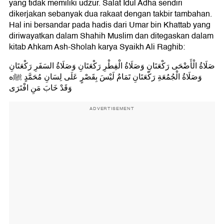
yang tidak memiliki udzur. Salat Idul Adha sendiri
dikerjakan sebanyak dua rakaat dengan takbir tambahan.
Hal ini bersandar pada hadis dari Umar bin Khattab yang
diriwayatkan dalam Shahih Muslim dan ditegaskan dalam
kitab Ahkam Ash-Sholah karya Syaikh Ali Raghib:
صَلَاةُ الْأَضْحَى رَكْعَتَانِ وَصَلَاةُ الْفِطْرِ رَكْعَتَانِ وَصَلَاةُ السَفَرِ رَكْعَتَانِ
وَصَلَاةُ الْجُمُعَةِ رَكْعَتَانِ تَمَامٌ لَيْسَ بِقَصْرٍ عَلَى لِسَانِ مُحَمَّدٍ ﷺه
وَقَدْ خَابَ مَنِ افْتَرَى
ADVERTISEMENT