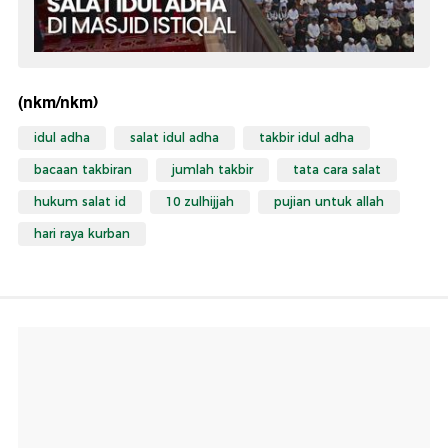
(nkm/nkm)
idul adha
salat idul adha
takbir idul adha
bacaan takbiran
jumlah takbir
tata cara salat
hukum salat id
10 zulhijjah
pujian untuk allah
hari raya kurban