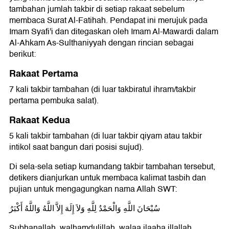
tambahan jumlah takbir di setiap rakaat sebelum
membaca Surat Al-Fatihah. Pendapat ini merujuk pada
Imam Syafi'i dan ditegaskan oleh Imam Al-Mawardi dalam
Al-Ahkam As-Sulthaniyyah dengan rincian sebagai
berikut:
Rakaat Pertama
7 kali takbir tambahan (di luar takbiratul ihram/takbir
pertama pembuka salat).
Rakaat Kedua
5 kali takbir tambahan (di luar takbir qiyam atau takbir
intikol saat bangun dari posisi sujud).
Di sela-sela setiap kumandang takbir tambahan tersebut,
detikers dianjurkan untuk membaca kalimat tasbih dan
pujian untuk mengagungkan nama Allah SWT:
سُبْحَانَ اللَّهِ وَالْحَمْدُ لِلَّهِ وَلاَ إِلَهَ إِلاَّ اللَّهُ وَاللَّهُ أَكْبَرُ
Subhanallah, walhamdulillah, walaa ilaaha illallah