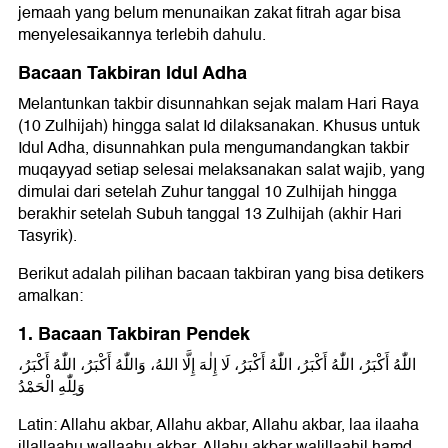
jemaah yang belum menunaikan zakat fitrah agar bisa
menyelesaikannya terlebih dahulu.
Bacaan Takbiran Idul Adha
Melantunkan takbir disunnahkan sejak malam Hari Raya
(10 Zulhijah) hingga salat Id dilaksanakan. Khusus untuk
Idul Adha, disunnahkan pula mengumandangkan takbir
muqayyad setiap selesai melaksanakan salat wajib, yang
dimulai dari setelah Zuhur tanggal 10 Zulhijah hingga
berakhir setelah Subuh tanggal 13 Zulhijah (akhir Hari
Tasyrik).
Berikut adalah pilihan bacaan takbiran yang bisa detikers
amalkan:
1. Bacaan Takbiran Pendek
اللّٰهُ أَكْبَرُ، اللّٰهُ أَكْبَرُ، اللّٰهُ أَكْبَرُ، لَا إِلٰهَ إِلَّا اللهُ، وَاللّٰهُ أَكْبَرُ، اللّٰهُ أَكْبَرُ،
وَلِلّٰهِ الْحَمْدُ
Latin: Allahu akbar, Allahu akbar, Allahu akbar, laa ilaaha
illallaahu wallaahu akbar, Allahu akbar walillaahil hamd.