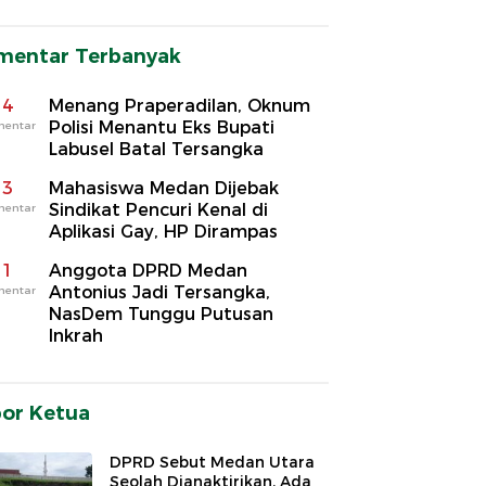
mentar Terbanyak
4
Menang Praperadilan, Oknum
Polisi Menantu Eks Bupati
mentar
Labusel Batal Tersangka
3
Mahasiswa Medan Dijebak
Sindikat Pencuri Kenal di
mentar
Aplikasi Gay, HP Dirampas
1
Anggota DPRD Medan
Antonius Jadi Tersangka,
mentar
NasDem Tunggu Putusan
Inkrah
por Ketua
DPRD Sebut Medan Utara
Seolah Dianaktirikan, Ada