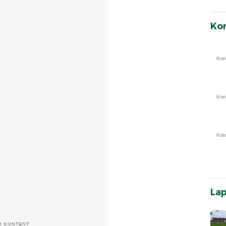
Ko
Ko
Ko
Ko
La
H CONTENT