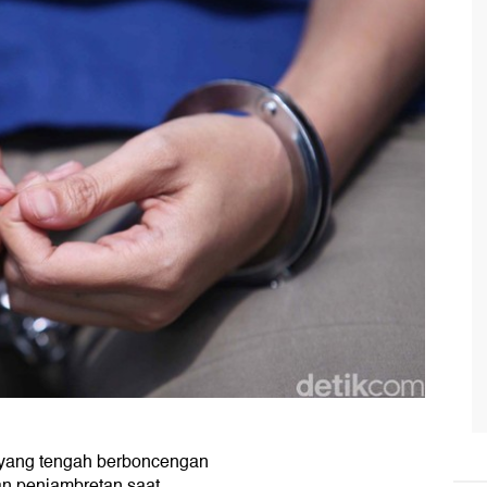
h yang tengah berboncengan
an penjambretan saat