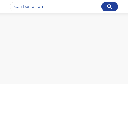
Cancel
Yang sedang ramai dicari
#1
data live draw sgp
#2
piala presiden 2026
#3
prabowo
#4
iran
#5
gempa hari ini
Promoted
Terakhir yang dicari
Loading...