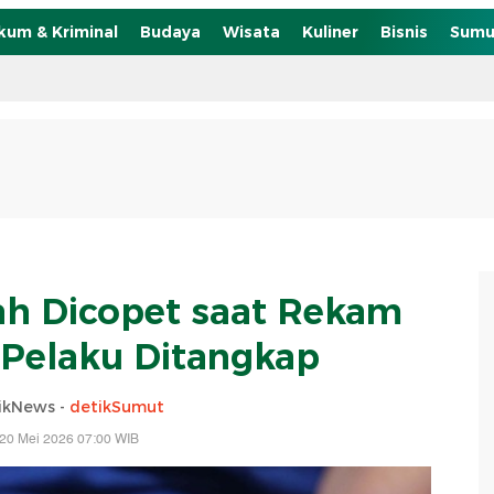
kum & Kriminal
Budaya
Wisata
Kuliner
Bisnis
Sumu
cah Dicopet saat Rekam
, Pelaku Ditangkap
ikNews -
detikSumut
20 Mei 2026 07:00 WIB