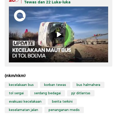
Tewas dan 22 Luka-luka
(nkm/nkm)
kecelakaan bus
korban tewas
bus halmahera
tol sergai
serdang bedagai
pjr ditlantas
evakuasi kecelakaan
berita terkini
keselamatan jalan
penanganan medis