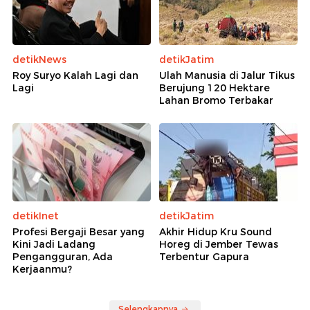
detikNews
detikJatim
Roy Suryo Kalah Lagi dan
Ulah Manusia di Jalur Tikus
Lagi
Berujung 120 Hektare
Lahan Bromo Terbakar
detikInet
detikJatim
Profesi Bergaji Besar yang
Akhir Hidup Kru Sound
Kini Jadi Ladang
Horeg di Jember Tewas
Pengangguran, Ada
Terbentur Gapura
Kerjaanmu?
Selengkapnya