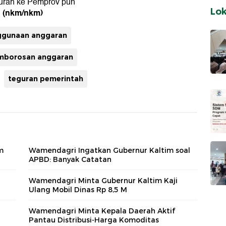
guran ke Pemprov pun
Lo
(nkm/nkm)
.
ggunaan anggaran
mborosan anggaran
teguran pemerintah
m
Wamendagri Ingatkan Gubernur Kaltim soal
APBD: Banyak Catatan
Wamendagri Minta Gubernur Kaltim Kaji
Ulang Mobil Dinas Rp 8,5 M
Wamendagri Minta Kepala Daerah Aktif
Pantau Distribusi-Harga Komoditas