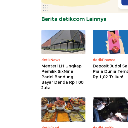
Berita detikcom Lainnya
detikNews
detikFinance
Menteri LH Ungkap
Deposit Judol Sa
Pemilik SixNine
Piala Dunia Tem
Padel Bandung
Rp 1,02 Triliun!
Bayar Denda Rp 100
Juta
detikFood
detikHealth