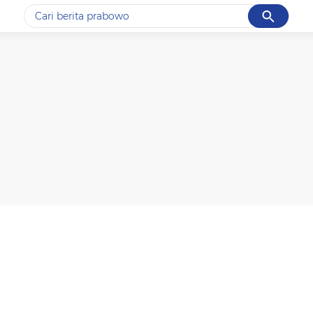
Cancel
Yang sedang ramai dicari
#1
ketik
#2
bromo
#3
streaming motogp
#4
prabowo
#5
data live draw sgp
Promoted
Terakhir yang dicari
Loading...