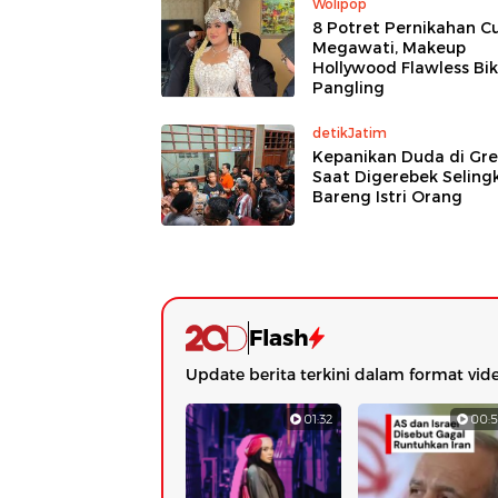
Wolipop
8 Potret Pernikahan C
Megawati, Makeup
Hollywood Flawless Bik
Pangling
detikJatim
Kepanikan Duda di Gre
Saat Digerebek Seling
Bareng Istri Orang
Flash
Update berita terkini dalam format vid
01:32
00:5