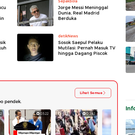
Sepakbola
ucu
Jorge Messi Meninggal
Dunia, Real Madrid
in
Berduka
detikNews
sik
Sosok Saepul Pelaku
kuh
Mutilasi: Pernah Masuk TV
hingga Dagang Piscok
Lihat Semua
eo pendek.
Inf
2
03:22
00:42
0