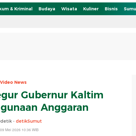
kum & Kriminal
Budaya
Wisata
Kuliner
Bisnis
Sumu
Video News
gur Gubernur Kaltim
ggunaan Anggaran
detik -
detikSumut
 09 Mei 2026 10:36 WIB