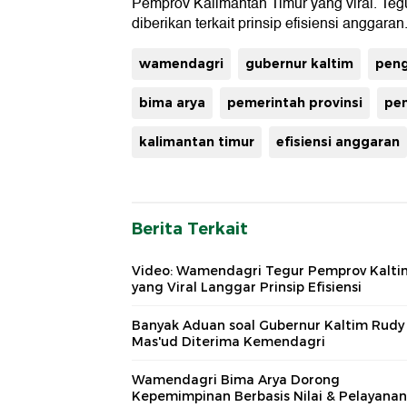
Pemprov Kalimantan Timur yang viral. Te
diberikan terkait prinsip efisiensi anggaran
wamendagri
gubernur kaltim
pen
bima arya
pemerintah provinsi
pe
kalimantan timur
efisiensi anggaran
Berita Terkait
Video: Wamendagri Tegur Pemprov Kalti
yang Viral Langgar Prinsip Efisiensi
Banyak Aduan soal Gubernur Kaltim Rudy
Mas'ud Diterima Kemendagri
Wamendagri Bima Arya Dorong
Kepemimpinan Berbasis Nilai & Pelayanan