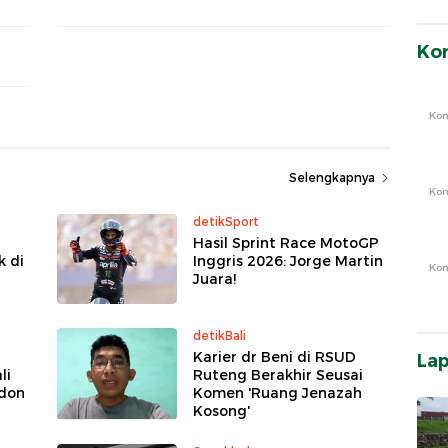
Ko
Ko
Selengkapnya
Ko
detikSport
Hasil Sprint Race MotoGP
k di
Inggris 2026: Jorge Martin
Ko
Juara!
detikBali
Karier dr Beni di RSUD
La
li
Ruteng Berakhir Seusai
ndon
Komen 'Ruang Jenazah
Kosong'