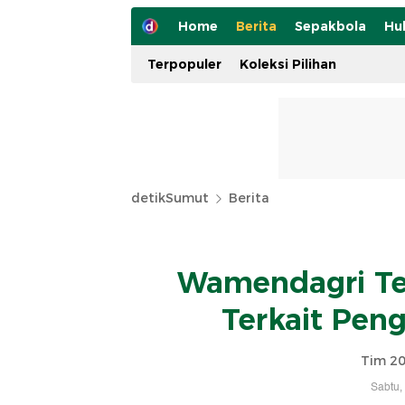
Home
Berita
Sepakbola
Hu
Terpopuler
Koleksi Pilihan
detikSumut
Berita
Wamendagri Te
Terkait Pen
Tim 20
Sabtu,