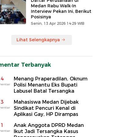
Daftar Perusahaan di
Medan Rabu Walk-In
Interview Pekan Ini, Berikut
Posisinya
Senin, 13 Apr 2026 14:29 WIB
Lihat Selengkapnya
mentar Terbanyak
4
Menang Praperadilan, Oknum
Polisi Menantu Eks Bupati
mentar
Labusel Batal Tersangka
3
Mahasiswa Medan Dijebak
Sindikat Pencuri Kenal di
mentar
Aplikasi Gay, HP Dirampas
1
Anak Anggota DPRD Medan
Ikut Jadi Tersangka Kasus
mentar