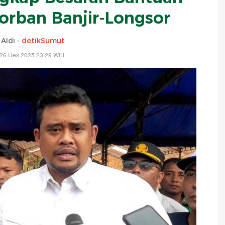
rban Banjir-Longsor
 Aldi -
detikSumut
 26 Des 2025 23:29 WIB