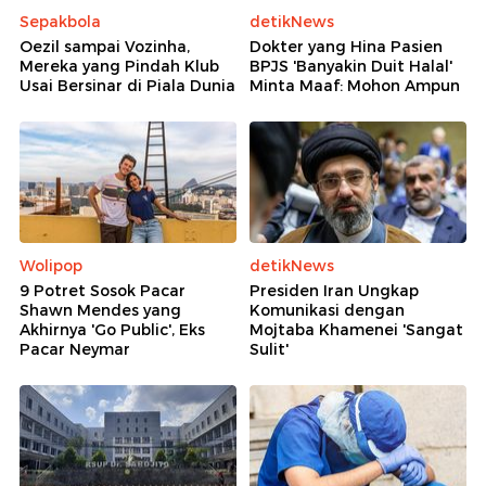
Sepakbola
detikNews
Oezil sampai Vozinha,
Dokter yang Hina Pasien
Mereka yang Pindah Klub
BPJS 'Banyakin Duit Halal'
Usai Bersinar di Piala Dunia
Minta Maaf: Mohon Ampun
Wolipop
detikNews
9 Potret Sosok Pacar
Presiden Iran Ungkap
Shawn Mendes yang
Komunikasi dengan
Akhirnya 'Go Public', Eks
Mojtaba Khamenei 'Sangat
Pacar Neymar
Sulit'