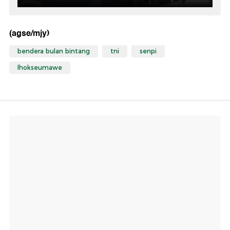
(agse/mjy)
bendera bulan bintang
tni
senpi
lhokseumawe