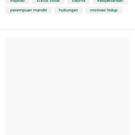
inspirasi
status sosial
trauma
kebijaksanaan
perempuan mandiri
hubungan
motivasi hidup