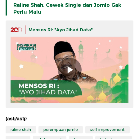
Raline Shah: Cewek Single dan Jomlo Gak
Perlu Malu
Mensos RI: "Ayo Jihad Data"
(astj/astj)
raline shah
perempuan jomlo
self improvement