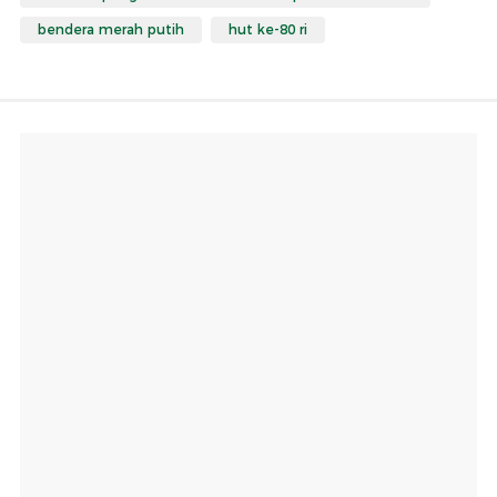
bendera merah putih
hut ke-80 ri