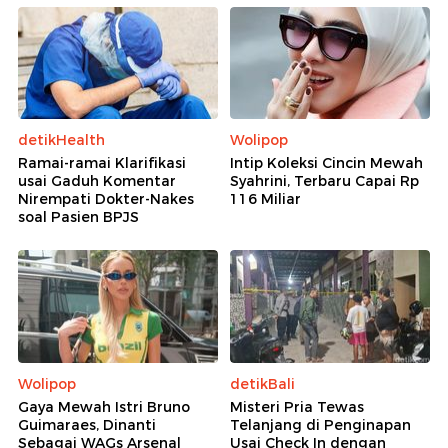
detikHealth
Wolipop
Ramai-ramai Klarifikasi
Intip Koleksi Cincin Mewah
usai Gaduh Komentar
Syahrini, Terbaru Capai Rp
Nirempati Dokter-Nakes
116 Miliar
soal Pasien BPJS
Wolipop
detikBali
Gaya Mewah Istri Bruno
Misteri Pria Tewas
Guimaraes, Dinanti
Telanjang di Penginapan
Sebagai WAGs Arsenal
Usai Check In dengan