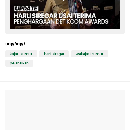
(mjy/mjy)
kajati sumut
harli siregar
wakajati sumut
pelantikan