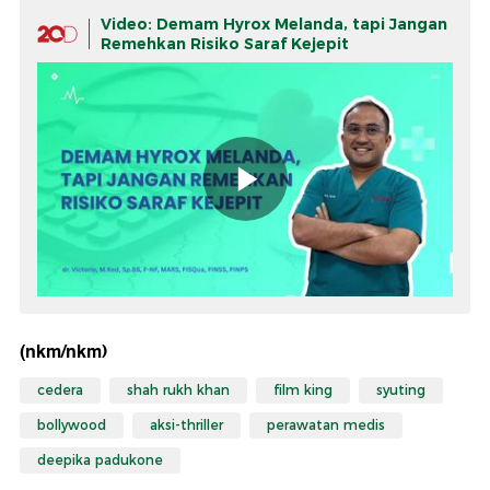
Video: Demam Hyrox Melanda, tapi Jangan
Remehkan Risiko Saraf Kejepit
(nkm/nkm)
cedera
shah rukh khan
film king
syuting
bollywood
aksi-thriller
perawatan medis
deepika padukone