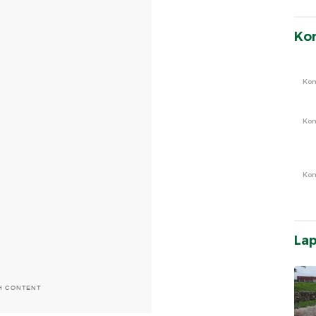
Ko
Ko
Ko
Ko
La
H CONTENT