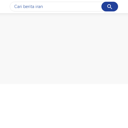
Cancel
Yang sedang ramai dicari
#1
gempa hari ini
#2
gempa
#3
prabowo
#4
iran
#5
demo
Promoted
Terakhir yang dicari
Loading...