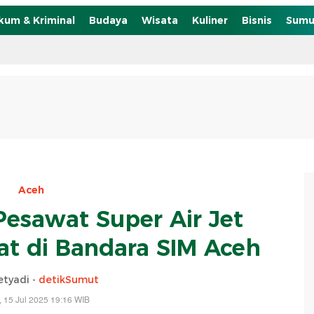
kum & Kriminal
Budaya
Wisata
Kuliner
Bisnis
Sumu
Aceh
Pesawat Super Air Jet
t di Bandara SIM Aceh
etyadi -
detikSumut
, 15 Jul 2025 19:16 WIB