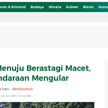
kum & Kriminal
Budaya
Wisata
Kuliner
Bisnis
Sumu
Menuju Berastagi Macet,
ndaraan Mengular
a Sari -
detikSumut
, 06 Jul 2025 16:34 WIB