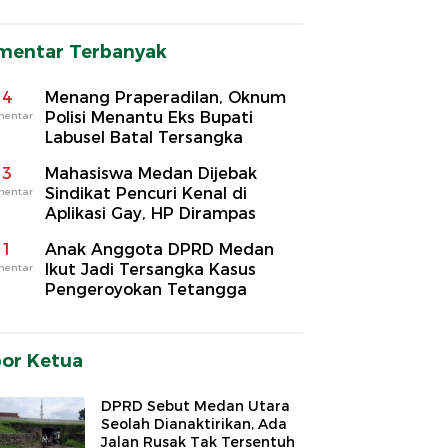
mentar Terbanyak
4
Menang Praperadilan, Oknum
Polisi Menantu Eks Bupati
mentar
Labusel Batal Tersangka
3
Mahasiswa Medan Dijebak
Sindikat Pencuri Kenal di
mentar
Aplikasi Gay, HP Dirampas
1
Anak Anggota DPRD Medan
Ikut Jadi Tersangka Kasus
mentar
Pengeroyokan Tetangga
por Ketua
DPRD Sebut Medan Utara
Seolah Dianaktirikan, Ada
Jalan Rusak Tak Tersentuh