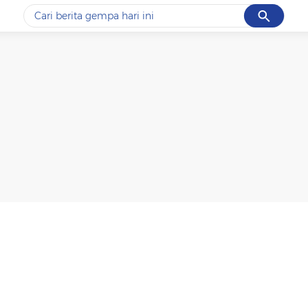
Cancel
Yang sedang ramai dicari
#1
data live draw sgp
#2
k-talk
#3
kebakaran
#4
prabowo
#5
gempa hari ini
Promoted
Terakhir yang dicari
Loading...