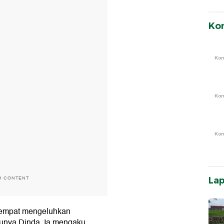
Ko
Ko
Ko
Ko
H CONTENT
La
 sempat mengeluhkan
tunya Dinda. Ia mengaku