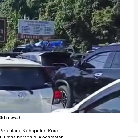
 (Istimewa)
an Berastagi, Kabupaten Karo
u lintas berada di Kecamatan