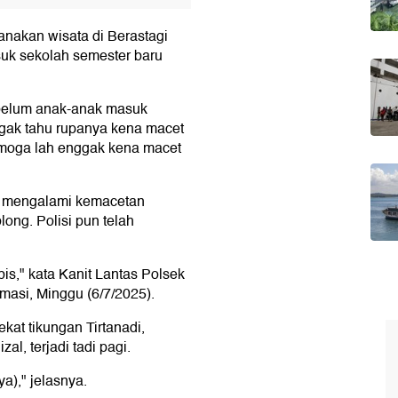
nakan wisata di Berastagi
uk sekolah semester baru
ebelum anak-anak masuk
ggak tahu rupanya kena macet
emoga lah enggak kena macet
i mengalami kemacetan
ong. Polisi pun telah
is," kata Kanit Lantas Polsek
masi, Minggu (6/7/2025).
ekat tikungan Tirtanadi,
al, terjadi tadi pagi.
ya)," jelasnya.