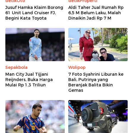
detikOto
detikProperti
Jusuf Hamka Klaim Borong
Aldi Taher Jual Rumah Rp
61 Unit Land Cruiser FJ,
6,5 M Belum Laku, Malah
Begini Kata Toyota
Dinaikin Jadi Rp 7 M
Sepakbola
Wolipop
Man City Jual Tijjani
7 Foto Syahrini Liburan ke
Reijnders, Buka Harga
Bali, Putrinya yang
Mulai Rp 1,3 Triliun
Beranjak Balita Bikin
Gemas