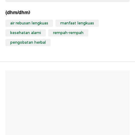
(dhm/dhm)
air rebusan lengkuas
manfaat lengkuas
kesehatan alami
rempah-rempah
pengobatan herbal