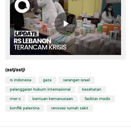
(astj/astj)
rs indonesia
gaza
serangan israel
pelanggaran hukum internasional
kesehatan
mer-c
bantuan kemanusiaan
fasilitas medis
konflik palestina
renovasi rumah sakit