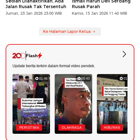
Seolah Dianaktirikan, Ada
Ismail Harun Deli Serdang
Jalan Rusak Tak Tersentuh
Rusak Parah
Jumat, 23 Jan 2026 23:00 WIB
Kamis, 15 Jan 2026 11:40 WIB
Ke Halaman Lapor Ketua
Flash
Update berita terkini dalam format video pendek.
01:46
00:43
01:20
PERISTIWA
OLAHRAGA
HIBURAN