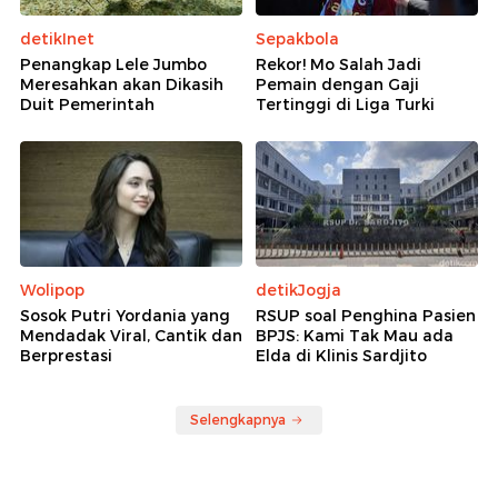
detikInet
Sepakbola
Penangkap Lele Jumbo
Rekor! Mo Salah Jadi
Meresahkan akan Dikasih
Pemain dengan Gaji
Duit Pemerintah
Tertinggi di Liga Turki
Wolipop
detikJogja
Sosok Putri Yordania yang
RSUP soal Penghina Pasien
Mendadak Viral, Cantik dan
BPJS: Kami Tak Mau ada
Berprestasi
Elda di Klinis Sardjito
Selengkapnya