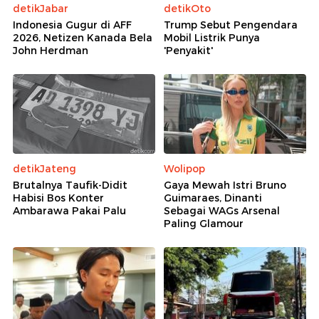
detikJabar
detikOto
Indonesia Gugur di AFF
Trump Sebut Pengendara
2026, Netizen Kanada Bela
Mobil Listrik Punya
John Herdman
'Penyakit'
detikJateng
Wolipop
Brutalnya Taufik-Didit
Gaya Mewah Istri Bruno
Habisi Bos Konter
Guimaraes, Dinanti
Ambarawa Pakai Palu
Sebagai WAGs Arsenal
Paling Glamour