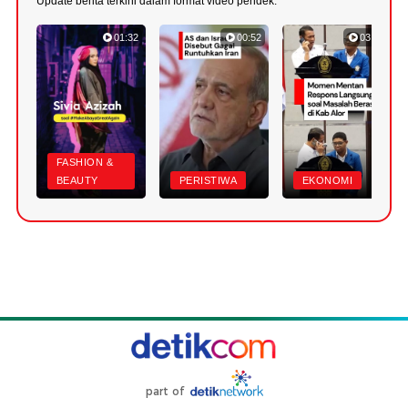
Update berita terkini dalam format video pendek.
01:32
00:52
03:22
FASHION &
BEAUTY
PERISTIWA
EKONOMI
part of