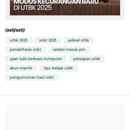
(astj/astj)
utbk 2025
snbt 2025
jadwal utbk
pendaftaran snbt
seleksi masuk ptn
ujian tulis berbasis komputer
persiapan utbk
akun snpmb
tips belajar utbk
pengumuman hasil snbt