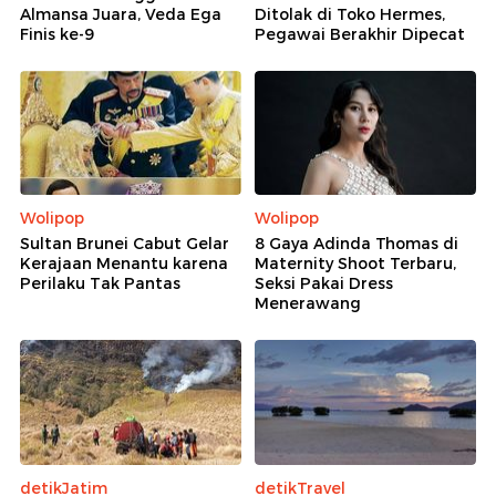
Almansa Juara, Veda Ega
Ditolak di Toko Hermes,
Finis ke-9
Pegawai Berakhir Dipecat
Wolipop
Wolipop
Sultan Brunei Cabut Gelar
8 Gaya Adinda Thomas di
Kerajaan Menantu karena
Maternity Shoot Terbaru,
Perilaku Tak Pantas
Seksi Pakai Dress
Menerawang
detikJatim
detikTravel