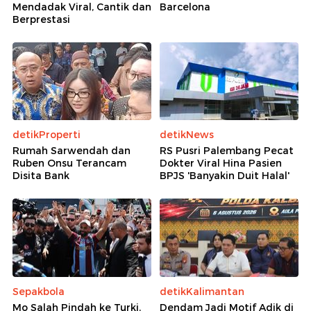
Mendadak Viral, Cantik dan
Barcelona
Berprestasi
detikProperti
detikNews
Rumah Sarwendah dan
RS Pusri Palembang Pecat
Ruben Onsu Terancam
Dokter Viral Hina Pasien
Disita Bank
BPJS 'Banyakin Duit Halal'
Sepakbola
detikKalimantan
Mo Salah Pindah ke Turki,
Dendam Jadi Motif Adik di