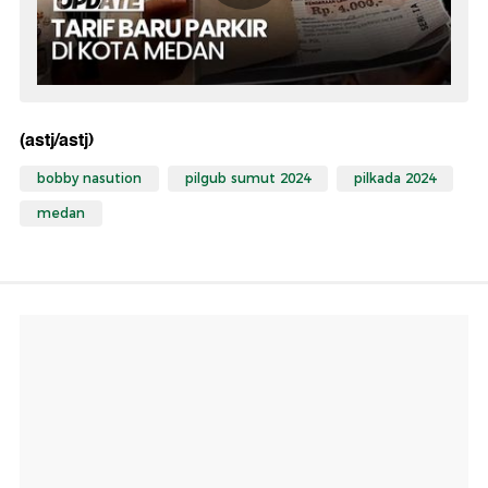
(astj/astj)
bobby nasution
pilgub sumut 2024
pilkada 2024
medan