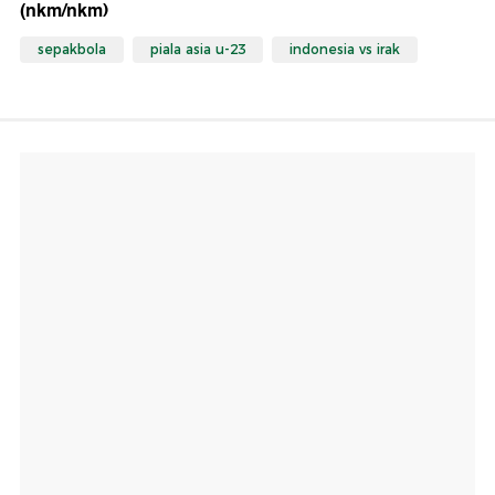
(nkm/nkm)
sepakbola
piala asia u-23
indonesia vs irak