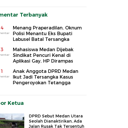
mentar Terbanyak
4
Menang Praperadilan, Oknum
Polisi Menantu Eks Bupati
mentar
Labusel Batal Tersangka
3
Mahasiswa Medan Dijebak
Sindikat Pencuri Kenal di
mentar
Aplikasi Gay, HP Dirampas
1
Anak Anggota DPRD Medan
Ikut Jadi Tersangka Kasus
mentar
Pengeroyokan Tetangga
por Ketua
DPRD Sebut Medan Utara
Seolah Dianaktirikan, Ada
Jalan Rusak Tak Tersentuh