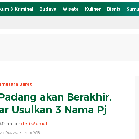
kum & Kriminal
Budaya
Wisata
Kuliner
Bisnis
Sumu
umatera Barat
Padang akan Berakhir,
r Usulkan 3 Nama Pj
Afrianto -
detikSumut
 21 Des 2023 14:15 WIB