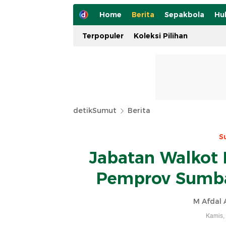
Home
Berita
Sepakbola
Hu
Terpopuler
Koleksi Pilihan
detikSumut
Berita
S
Jabatan Walkot 
Pemprov Sumba
M Afdal 
Kamis,