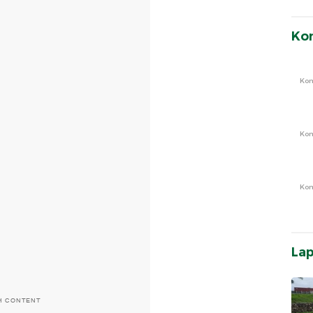
Ko
Ko
Ko
Ko
La
H CONTENT