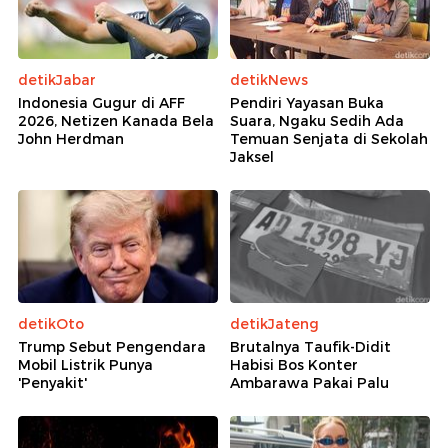
detikJabar
detikNews
Indonesia Gugur di AFF
Pendiri Yayasan Buka
2026, Netizen Kanada Bela
Suara, Ngaku Sedih Ada
John Herdman
Temuan Senjata di Sekolah
Jaksel
detikOto
detikJateng
Trump Sebut Pengendara
Brutalnya Taufik-Didit
Mobil Listrik Punya
Habisi Bos Konter
'Penyakit'
Ambarawa Pakai Palu