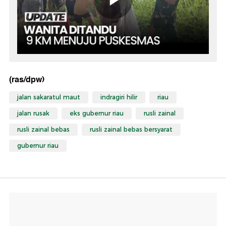
(ras/dpw)
jalan sakaratul maut
indragiri hilir
riau
jalan rusak
eks gubernur riau
rusli zainal
rusli zainal bebas
rusli zainal bebas bersyarat
gubernur riau