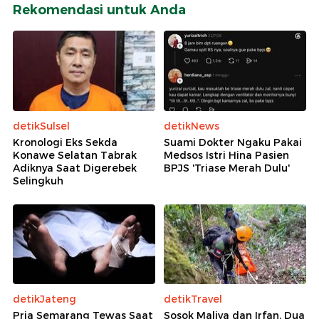
Rekomendasi untuk Anda
detikSulsel
detikNews
Kronologi Eks Sekda
Suami Dokter Ngaku Pakai
Konawe Selatan Tabrak
Medsos Istri Hina Pasien
Adiknya Saat Digerebek
BPJS 'Triase Merah Dulu'
Selingkuh
detikJateng
detikTravel
Pria Semarang Tewas Saat
Sosok Maliya dan Irfan, Dua