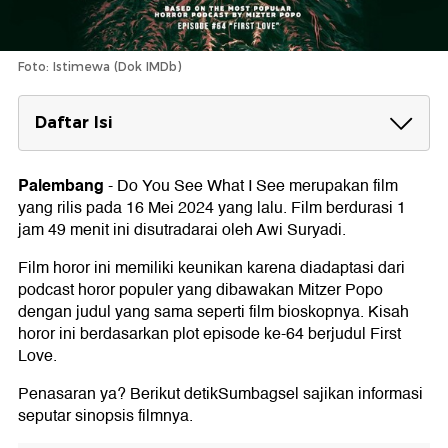
Foto: Istimewa (Dok IMDb)
Daftar Isi
Sinopsis Do You See What I See
Palembang
-
Do You See What I See merupakan film
Para Pemain Film Do You See What I See
yang rilis pada 16 Mei 2024 yang lalu. Film berdurasi 1
jam 49 menit ini disutradarai oleh Awi Suryadi.
Film horor ini memiliki keunikan karena diadaptasi dari
podcast horor populer yang dibawakan Mitzer Popo
dengan judul yang sama seperti film bioskopnya. Kisah
horor ini berdasarkan plot episode ke-64 berjudul First
Love.
Penasaran ya? Berikut detikSumbagsel sajikan informasi
seputar sinopsis filmnya.