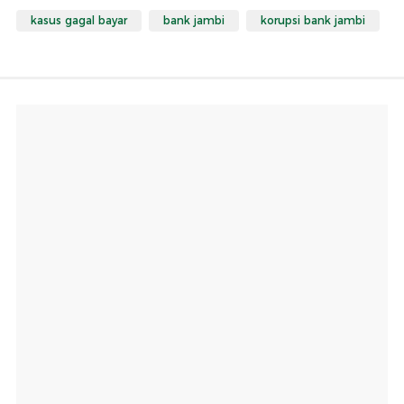
kasus gagal bayar
bank jambi
korupsi bank jambi