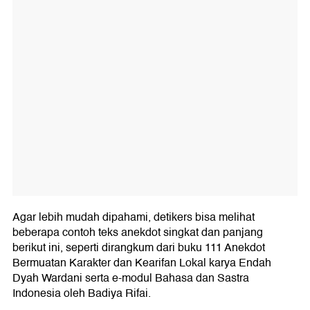
37. Gagal Mengunduh
38. Terdesak Waktu
39. Kebetulan Ini Berjudul 'Kebetulan'
40. Buah Simalakama
Struktur Teks Anekdot
Unsur Kebahasaan Teks Anekdot
Ciri-ciri Teks Anekdot
Agar lebih mudah dipahami, detikers bisa melihat
beberapa contoh teks anekdot singkat dan panjang
berikut ini, seperti dirangkum dari buku 111 Anekdot
Bermuatan Karakter dan Kearifan Lokal karya Endah
Dyah Wardani serta e-modul Bahasa dan Sastra
Indonesia oleh Badiya Rifai.