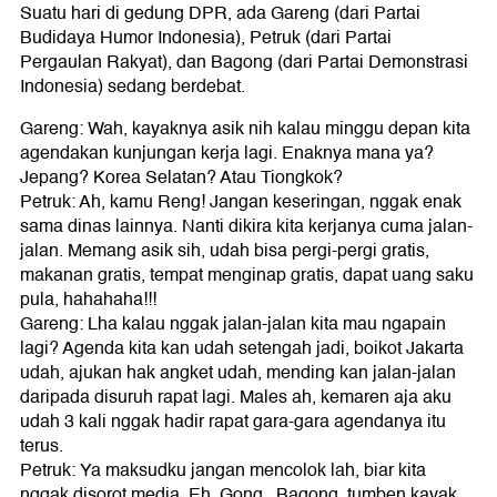
Suatu hari di gedung DPR, ada Gareng (dari Partai
Budidaya Humor Indonesia), Petruk (dari Partai
Pergaulan Rakyat), dan Bagong (dari Partai Demonstrasi
Indonesia) sedang berdebat.
Gareng: Wah, kayaknya asik nih kalau minggu depan kita
agendakan kunjungan kerja lagi. Enaknya mana ya?
Jepang? Korea Selatan? Atau Tiongkok?
Petruk: Ah, kamu Reng! Jangan keseringan, nggak enak
sama dinas lainnya. Nanti dikira kita kerjanya cuma jalan-
jalan. Memang asik sih, udah bisa pergi-pergi gratis,
makanan gratis, tempat menginap gratis, dapat uang saku
pula, hahahaha!!!
Gareng: Lha kalau nggak jalan-jalan kita mau ngapain
lagi? Agenda kita kan udah setengah jadi, boikot Jakarta
udah, ajukan hak angket udah, mending kan jalan-jalan
daripada disuruh rapat lagi. Males ah, kemaren aja aku
udah 3 kali nggak hadir rapat gara-gara agendanya itu
terus.
Petruk: Ya maksudku jangan mencolok lah, biar kita
nggak disorot media. Eh, Gong...Bagong, tumben kayak