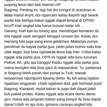
puyeng terus dari tadi mainan HP.
Bagong: Penting ini, lagi liat doi nongol di acaranya si
Mata Nana! Anjrit, doi ngancem kalau kepilih lagi besok
partai kita bertiga bakal nggak dapat tempat di DPRD
bror!!! Hak angket kita harus buruan kelar nih....
Gareng: Nah kan ku bilang apa, mendingan kemaren itu
kita nggak usah senggol-senggol urusan doi. Kalau doi
menang kita juga yang kena getahnya. Makanya punya
pendirian itu kayak partai gua, jalan-jalan nomor satu biar
otak seger, biar bisa ngelawak terus tiap hari. Coba kalau
nggak ada partai gua, DPR ini nggak ada lucu-lucunya.
Petruk: Ah, gitu aja bangga! Kalau nggak ada partai gua,
mana mungkin kita bisa gaul di masyarakat. Tu, partainya
si Bagong lebih parah dari punya lu Truk, masak
kerjaannya ngumpulin tukang demo. Itu tuh yang ngabis-
ngabisin anggaran. Udah ngabisin duit, gak berhasil pula!
Bagong: Kampret, mulut kalian tu juga dah dapet jatah
kok pakek protes. Kalau nggak ada acara demo-demo
gini, mana ada program kalian yang konyol itu bisa dapat
dana! Udah ini aja dulu, gimana caranya angket kita