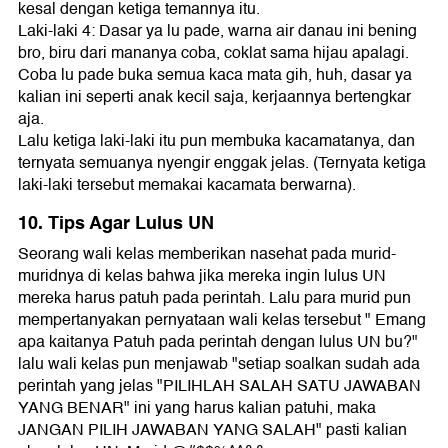
kesal dengan ketiga temannya itu.
Laki-laki 4: Dasar ya lu pade, warna air danau ini bening
bro, biru dari mananya coba, coklat sama hijau apalagi.
Coba lu pade buka semua kaca mata gih, huh, dasar ya
kalian ini seperti anak kecil saja, kerjaannya bertengkar
aja.
Lalu ketiga laki-laki itu pun membuka kacamatanya, dan
ternyata semuanya nyengir enggak jelas. (Ternyata ketiga
laki-laki tersebut memakai kacamata berwarna).
10. Tips Agar Lulus UN
Seorang wali kelas memberikan nasehat pada murid-
muridnya di kelas bahwa jika mereka ingin lulus UN
mereka harus patuh pada perintah. Lalu para murid pun
mempertanyakan pernyataan wali kelas tersebut " Emang
apa kaitanya Patuh pada perintah dengan lulus UN bu?"
lalu wali kelas pun menjawab "setiap soalkan sudah ada
perintah yang jelas "PILIHLAH SALAH SATU JAWABAN
YANG BENAR" ini yang harus kalian patuhi, maka
JANGAN PILIH JAWABAN YANG SALAH" pasti kalian