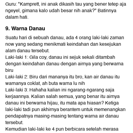
Guru: "Kamprett, ini anak dikasih tau yang bener tetep aja
ngeyel, gimana kalo udah besar nih anak?" Batinnya
dalam hati.
9. Warna Danau
Suatu hari di sebuah danau, ada 4 orang laki-laki zaman
now yang sedang menikmati keindahan dan kesejukan
alam danau tersebut.
Laki-laki 1: Gila coy, danau ini sejuk sekali ditambah
dengan keindahan danau dengan airnya yang berwarna
biru
Laki-laki 2: Biru dari mananya itu bro, kan air danau itu
warnanya coklat, ah buta warna lu nih
Laki-laki 3: Hahaha kalian ini ngarang-ngarang saja
kerjaannya. Kalian salah semua, yang benar itu airnya
danau ini berwarna hijau, itu mata apa hiasan? Ketiga
laki-laki tadi pun akhirnya berantem untuk memenangkan
pendapatnya masing-masing tentang warna air danau
tersebut.
Kemudian laki-laki ke 4 pun berbicara setelah merasa