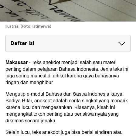
Ilustrasi (Foto: Istimewa)
Daftar Isi
Contoh Teks Anekdot Singkat
1. Sedekah
Makassar
-
Teks anekdot menjadi salah satu materi
2. Sate Babi
penting dalam pelajaran Bahasa Indonesia. Jenis teks ini
3. Kaum Almarhum
juga sering muncul di artikel karena gaya bahasanya
5. KUHP
ringan dan menghibur.
6. Kisah Pengadilan Tindak Pidana Korupsi
7. BBM atau BBM
Mengutip e-modul Bahasa dan Sastra Indonesia karya
8. Guru dengan Murid Kelas 1 SD
Badiya Rifai, anekdot adalah cerita singkat yang menarik
9. Warna Danau
karena lucu dan mengesankan. Biasanya, kisah ini
10. Tips Agar Lulus UN
11. Pesan di Online Shop
mengangkat tokoh penting atau peristiwa nyata yang
12. Orang Pintar
dikemas secara jenaka.
13. Anggota DPR Monyet Udud
14. Kepanjangan DPR dan MPR
Selain lucu, teks anekdot juga bisa berisi sindiran atau