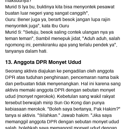
maksudnya?"
Murid S lya bu, buktinya kita bisa menyontek pesawat
buatan luar negeri yang sangat canggih",
Guru: Bener juga ya, berarti besok jangan lupa rajin
menyontek juga", kata Ibu Guru
Murid S: "Setuju, besok saling contek ulangan nya ya
teman teman", Sambil menepuk jidat, "Aduh aduh, salah
ngomong ini, pemikiranku apa yang terlalu pendek ya",
tanyanya dalam hati.
13. Anggota DPR Monyet Udud
Seorang aktivis diajukan ke pengadilan oleh anggota
DPR atas tuduhan penghinaan, pencemaran nama baik
dan perbuatan tidak menyenangkan. Hal ini karena sang
aktivis memaki anggota DPR dengan sebutan monyet
udud (monyet ngerokok). Kebetulan sang wakil rakyat
tersebut berwajah mirip Sun Go Kong dan punya
kebiasaan merokok. "Boleh saya bertanya, Pak Hakim?"
tanya si aktivis. "Silahkan." Jawab hakim. "Jika saya
memanggil anggota DPR dengan sebutan monyet udud
salah, bolehkah saya memanggil monyet udud dengan