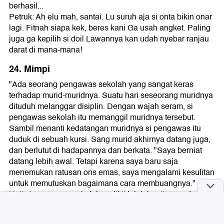
berhasil...
Petruk: Ah elu mah, santai. Lu suruh aja si onta bikin onar
lagi. Fitnah siapa kek, beres kani Ga usah angket. Paling
juga ga kepilih si doil Lawannya kan udah nyebar ranjau
darat di mana-mana!
24. Mimpi
"Ada seorang pengawas sekolah yang sangat keras
terhadap murid-muridnya. Suatu hari seseorang muridnya
dituduh melanggar disiplin. Dengan wajah seram, si
pengawas sekolah itu memanggil muridnya tersebut.
Sambil menanti kedatangan muridnya si pengawas itu
duduk di sebuah kursi. Sang murid akhirnya datang juga,
dan berlutut di hadapannya dan berkata. "Saya berniat
datang lebih awal. Tetapi karena saya baru saja
menemukan ratusan ons emas, saya mengalami kesulitan
untuk memutuskan bagaimana cara membuangnya."
Hati si pengawas sekolah sedikit luluh begitu mendengar
kata emas.