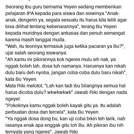
Seorang Ibu guru bernama Yeyen sedang memberikan
pelajaran IPA kepada para siswa dan siswinya."Anak-
anak, dengerin ya, segala sesuatu itu harus kita teliti agar
bisa dilihat tentang kebenarannya", terang Bu Yeyen
kepada muridnya dengan antusias dan penuh semangat
karena masih tanggal muda.
"Wah, itu teorinya termasuk juga ketika pacaran ya Bu?",
ujar salah seorang siswanya.
"Ah kamu ini pikirannya kok ngeres mulu sih nak, ya
nggak boleh lah, dosa tuh namanya. Harusnya kan nikah
dulu baru deh nyoba, jangan coba-coba dulu baru nikah",
kata Bu Yeyen.
Mata Riki melotot, "Lah kan tadi ibu bilangnya semua hal
harus dicoba dulu? wkwkwkwk" Jawab Riki dengan nada
ngeyel.
"Pokoknya kamu nggak boleh kayak gitu ya. Itu adalah
perbuatan dosa dan tercela", kata Bu Yeyen.
"Ya nggak dosa dong bu, kan uji coba bikin teh tarik, nah
rasanya enak apa enggak gitu loh Bu. Ah pikiran ibu nih
ternyata yang ngeres", Jawab Riki.