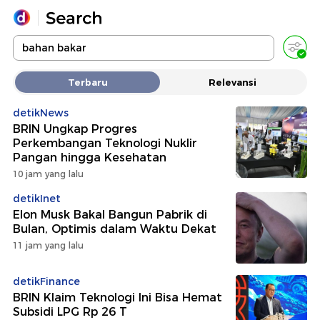
Yang sedang ramai dicari
Terbaru
Relevansi
Loading...
detikNews
BRIN Ungkap Progres
Promoted
Perkembangan Teknologi Nuklir
Pangan hingga Kesehatan
Terakhir yang dicari
10 jam yang lalu
detikInet
Elon Musk Bakal Bangun Pabrik di
Bulan, Optimis dalam Waktu Dekat
11 jam yang lalu
detikFinance
BRIN Klaim Teknologi Ini Bisa Hemat
Subsidi LPG Rp 26 T